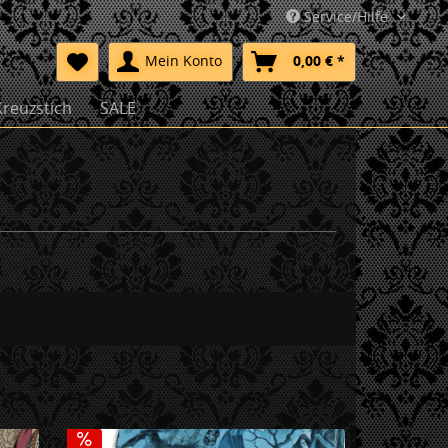
Service/Hilfe
Mein Konto
0,00 € *
Kreuzstich
SALE