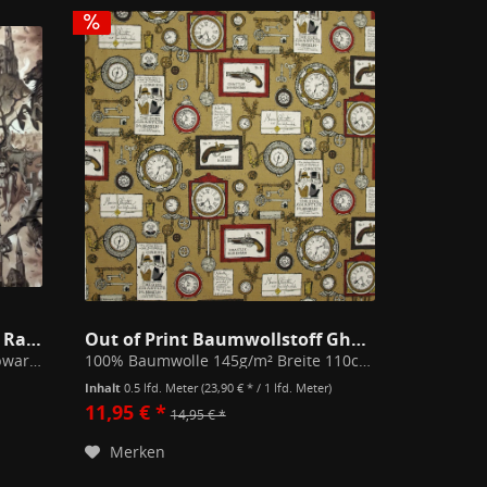
Webware Midnight Shadows Rauch
Out of Print Baumwollstoff Ghastlies Bohemian Duel
Hochwertige, nicht elastische Webware mit tollem Fall für Bekleidung, Quilting oder Taschen. Aufwändig veredelt für langlebige Farben auch nach vielen Wäschen. 100% Baumwolle 150 g/m² Breite 110cm Rapport 60cm Bei 30°C waschen, mit...
100% Baumwolle 145g/m² Breite 110cm Hochwertige, nicht elastische Webware. Bei 30°C waschen, mit ähnlichen Farben waschen, nicht bleichen, Trockner auf Pflegestufe, Bügeln auf Stufe 3 Geeignet für Deko, Taschen und Kleidung. Zuschnitt...
Inhalt
0.5 lfd. Meter
(23,90 € * / 1 lfd. Meter)
11,95 € *
14,95 € *
Merken