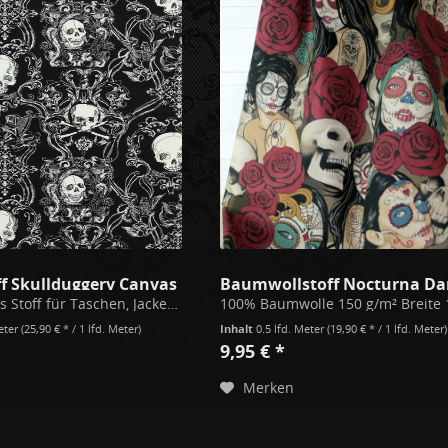
ff Skullduggery Canvas
Baumwollstoff Nocturna Da
Fester Canvas Stoff für Taschen, Jacken oder Heimdeko mit Totenkopf Druck. Wie gewohnt in bester Qualität von der US Marke Alexander Henry • Preis für 0,5m. Zuschnitt erfolgt vom Ballen am Stück, nicht in mehreren Stücken. • Material:...
Meter
(25,90 € * / 1 lfd. Meter)
Inhalt
0.5 lfd. Meter
(19,90 € * / 1 lfd. Meter)
9,95 € *
Merken