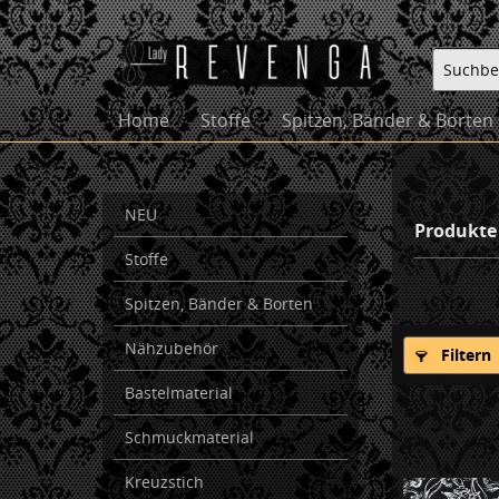
Home
Stoffe
Spitzen, Bänder & Borten
NEU
Produkte
Stoffe
Spitzen, Bänder & Borten
Nähzubehör
Filtern
Bastelmaterial
Schmuckmaterial
Kreuzstich