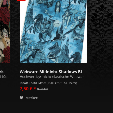
rk
Webware Midnight Shadows Blau
100% Baumwolle 150 g/m² Breite 110cm Rapport 60cm / Rosen etwa 6cm im Durchmesser Hochwertige, nicht elastische Webware. Bei 30°C waschen, mit ähnlichen Farben waschen, nicht bleichen, Trockner auf Pflegestufe, Bügeln auf Stufe 3...
Hochwertige, nicht elastische Webware mit tollem Fall für Bekleidung, Quilting oder Taschen. Aufwändig veredelt für langlebige Farben auch nach vielen Wäschen. 100% Baumwolle 150 g/m² Breite 110cm Rapport 60cm Bei 30°C waschen, mit...
Inhalt
0.5 lfd. Meter
(15,00 € * / 1 lfd. Meter)
7,50 € *
9,50 € *
Merken