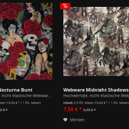
octurna Bunt
Hochwertige, nicht elastische Webware mit tollem Fall für Bekleidung, Quilting oder Taschen. Aufwändig veredelt für langlebige Farben, auch nach vielen Wäschen. 100% Baumwolle 150 g/m² Breite 110cm Rapport 60cm Bei 30°C waschen, mit...
Meter
(15,00 € * / 1 lfd. Meter)
Inhalt
0.5 lfd. Meter
(15,00 € * / 1 lfd. Meter)
7,50 € *
5 € *
9,95 € *
Merken