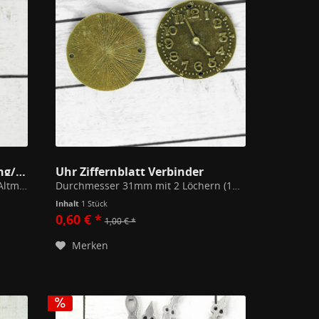
40 Schlüssel 43mm Altmessing/Silber
Uhr Ziffernblatt Verbinder
Schmuckanhänger in Silber oder Altmessing. Beidseitig ausgearbeitet. Modeschmuck Metall / Kupfer Zink Legierung Alle unsere Schmuckstücke unterschreiten die gem. der EU Richtlinien festgesetzten Werte zu Stoffen wie Blei, Nickel oder...
Durchmesser 31mm mit 2 Löchern (1mm).
Inhalt
1 Stück
0,60 € *
1,00 € *
Merken