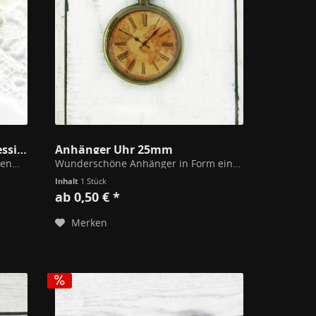
Großes Uhr Ornament Altmessing
Anhänger Uhr 25mm
Feines Schmuckornament mit Uhrenmotiv und vielen Details. Nicht nur als Anhänger einsetzbar. Keine funktionierende Uhr! Maße: 35 x 40mm
Wunderschöne Anhänger in Form einer Taschenuhr. Ein Uhrwerk Motiv mit Weltkarten Hintergrund ist mit Kunstharz eingegossen. Durchmesser 25mm Modeschmuckmetall (Kupfer/Zink Legierung) Alle unsere Schmuckstücke unterschreiten die gem. der...
Inhalt
1 Stück
ab 0,50 € *
Merken