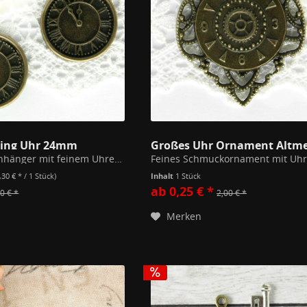
sing Uhr 24mm
Altmessinganhänger mit feinem Uhrenmotiv Keine funktionierende Uhr!
,30 € * / 1 Stück)
Inhalt
1 Stück
ab 0,25 € *
0 € *
2,00 € *
Merken