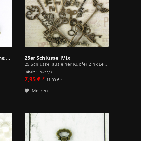
5x Feiner Schlüssel Altmessing 40mm
25er Schlüssel Mix
25 Schlüssel aus einer Kupfer Zink Legierung (=Modeschmuck) im Set
Inhalt
1 Paket(e)
7,95 € *
11,00 € *
Merken