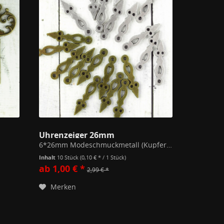
Uhrenzeiger 26mm
6*26mm Modeschmuckmetall (Kupfer/Zink Legierung) Alle unsere Schmuckstücke unterschreiten die gem. der EU Richtlinien festgesetzten Werte zu Stoffen wie Blei, Nickel oder Cadmium in Modeschmuck.
Inhalt
10 Stück
(0,10 € * / 1 Stück)
ab 1,00 € *
2,99 € *
Merken