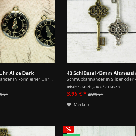
Uhr Alice Dark
Schmuckanhänger in Form einer Uhr mit in Kunstharz eingegossenem Motiv. Sehr feiner Look. Durchmesser 20mm Inklusive einem 7mm Biegering zum Auffädeln auf Ketten. Hochwertiges Modeschmuckmaterial (Kupfer/Zink Legierung).
Inhalt
40 Stück
(0,10 € * / 1 Stück)
3,95 € *
0 € *
20,00 € *
Merken