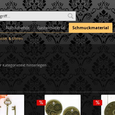
Nähzubehör
Bastelmaterial
Schmuckmaterial
üssel & Uhren
er Kategorietext hinterlegen...