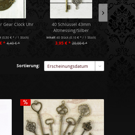
r Gear Clock Uhr
40 Schlüssel 43mm
10 Anhän
Altmessing/Silber
Altmes
ck
(0,50 € * / 1 Stück)
Inhalt
40 Stück
(0,10 € * / 1 Stück)
Inhalt
10 Stüc
€ *
3,95 € *
1,00 €
4,40 € *
20,00 € *
Sortierung: