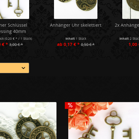
iner Schlüssel
Anhänger Uhr skelettiert
2x Anhänge
essing 40mm
ück
(0,20 € * / 1 Stück)
Inhalt
1 Stück
Inhalt
2 Stü
 € *
ab 0,17 € *
1,00 
3,00 € *
0,50 € *