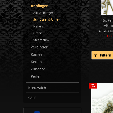
Anhänger
Alle Anhänger
Schlüssel & Uhren
5x Fe
Altm
Nähen
Inhalt
5 St
Gothic
1,00
Steampunk
Verbinder
Kameen
Filtern
Ketten
Zubehör
Perlen
Kreuzstich
SALE