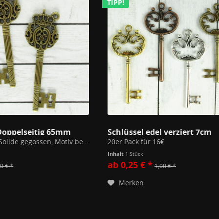
TIPP!
Doppelseitig 65mm
Schlüssel edel verziert 7cm
65mm hoch Solide gegossen, Motiv beidseitig augearbeitet. Kupfer/Zink Legierung
20er Pack für 16€
Inhalt
1 Stück
ab 0,25 € *
0 € *
1,00 € *
Merken