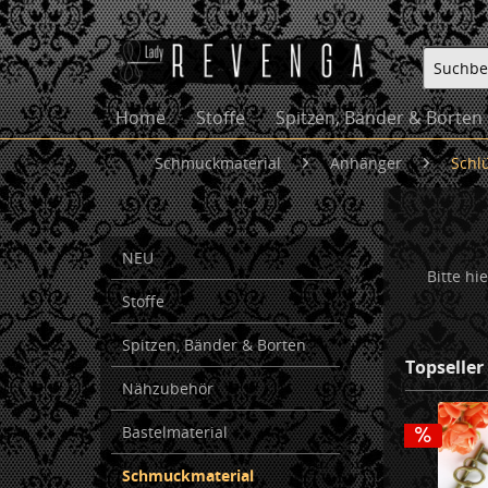
Home
Stoffe
Spitzen, Bänder & Borten
Schmuckmaterial
Anhänger
Schl
NEU
Bitte hi
Stoffe
Spitzen, Bänder & Borten
Topseller
Nähzubehör
Bastelmaterial
Schmuckmaterial