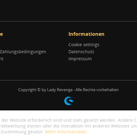
ce
Informationen
Cookie settings
 Zahlungsbedingungen
Datenschutz
ht
Impressum
Copyright © by Lady Revenga - Alle Rechte vorbehalten
 der Website erforderlich sind und stets gesetzt werden. Andere C
irektwerbung dienen oder die Interaktion mit anderen Websites un
r Zustimmung gesetzt.
Mehr Informationen