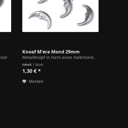
Knopf M'era Mond 29mm
ster
Metallknopf in Form eines Halbmondes. Mit Öse auf der Rückseite. Größe: 15 x 29 mm Material: Modeschmuck Metall - Messing
Inhalt
1 Stück
1,30 € *
Merken