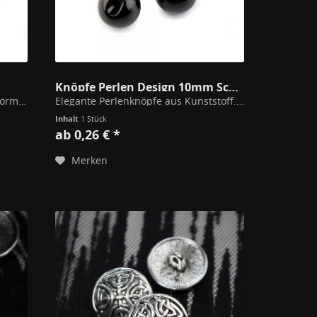
Knöpfe Perlen Design 10mm Schwarz
Süßer Untersetzer aus Silikon in Form eines Knopfes. Rutschfest und Spülmaschinengeeignet. Perfekt als kleines Geschenk für kreative Freunde oder Familienmitglieder. Durchmesser 9cm
Elegante Perlenknöpfe aus Kunststoff. 10mm Durchmesser Preis pro Stück Andere Größen verfügbar ab 50Stk. : info@ladyrevenga.de
Inhalt
1 Stück
ab 0,26 € *
Merken