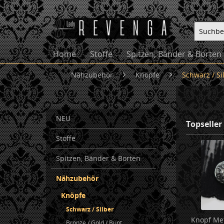
Home
Stoffe
Spitzen, Bänder & Borten
Nähzubehör
Knöpfe
Schwarz / Si
NEU
Topseller
Stoffe
Spitzen, Bänder & Borten
Nähzubehör
Knöpfe
Schwarz / Silber
Knopf Met
Bronze / Gold / Bunt