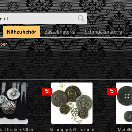
Nähzubehör
Bastelmaterial
Schmuckmaterial
lber
all Knoten Silber
Steampunk Ösenknopf
Metallk