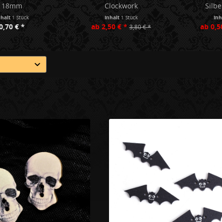
18mm
Clockwork
Silb
nhalt
1 Stück
Inhalt
1 Stück
Inh
0,70 € *
ab 2,50 € *
ab 0,5
3,80 € *