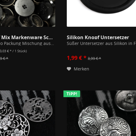
50er Knopf Mix Markenware Schwarz/Grau
Silikon Knopf Untersetzer
50 Knöpfe pro Packung Mischung aus verschiedenen Knöpfen, mehrfach gleiche Modelle möglich.
(0,03 € * / 1 Stück)
1,99 € *
9 € *
3,99 € *
Merken
TIPP!