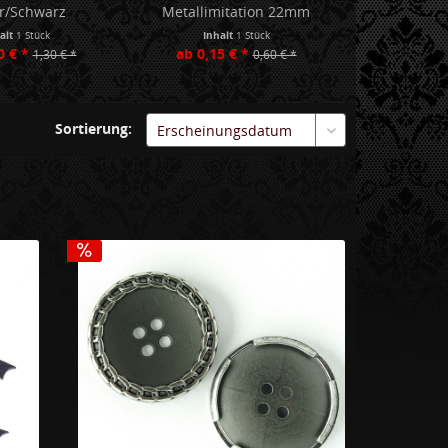
er/Schwarz
Metallimitation 22mm
alt
1 Stück
Inhalt
1 Stück
Inha
0 € *
ab 0,15 € *
ab 0,49
1,30 € *
0,60 € *
Sortierung: