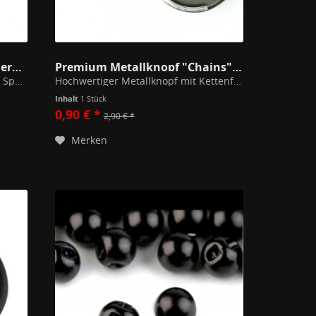
Limitiert: 10 Holzknöpfe Fledermaus 42mm
Premium Metallknopf "Chains" 22mm
Süße Fledermausknöpfe mit einer Spannweite von 42mm. Leider werden sie nicht mehr produziert. Zum annähen oder verbasteln. Material: lackiertes Holz
Hochwertiger Metallknopf mit Kettenfassung. Eine satinierte, stahlgraue leicht gewölbte Metallbasis wird von einer silbernen Klammer mit feinem Kettenmuster eingefasst. Die Klammer ist natürlich abgerundet und besitzt keine scharfen...
Inhalt
1 Stück
0,90 € *
2,90 € *
Merken