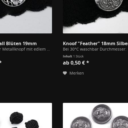
all Blüten 19mm
Knopf "Feather" 18mm Silbe
Hochwertiger Metallknopf mit edlem Motiv für feine Blusen, Kostüme oder Accessoires. Feine Materialien zum Nähen und Basteln zu günstigen Preisen!
Inhalt
1 Stück
*
ab 0,50 € *
Merken