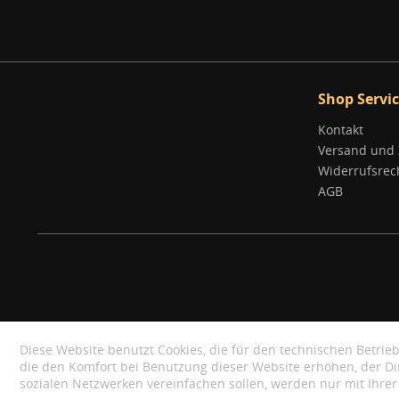
Shop Servi
Kontakt
Versand und
Widerrufsrec
AGB
Diese Website benutzt Cookies, die für den technischen Betrieb
die den Komfort bei Benutzung dieser Website erhöhen, der D
sozialen Netzwerken vereinfachen sollen, werden nur mit Ihre