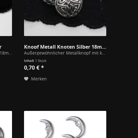
r
Knopf Metall Knoten Silber 18mm
Bei 30°C waschbar Durchmesser: 18mm Material: Zinklegierung / Modeschmuckmetall Befestigung: Öse
Außergewöhnlicher Metallknopf mit keltischen Knoten verziert. Bei 30°C waschbar Durchmesser: 18mm Material: Zinklegierung / Modeschmuckmetall Befestigung: Öse
Inhalt
1 Stück
0,70 € *
Merken