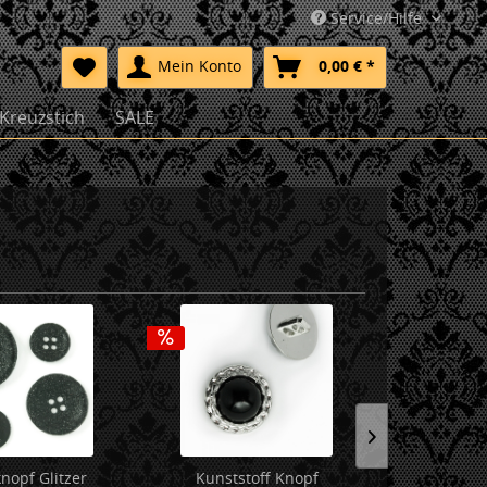
Service/Hilfe
Mein Konto
0,00 € *
Kreuzstich
SALE
nopf Glitzer
Kunststoff Knopf
Holzknopf S