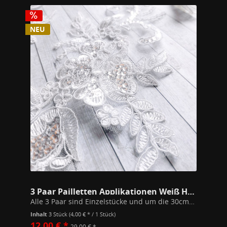
NEU
3 Paar Pailletten Applikationen Weiß Hochzeit
Alle 3 Paar sind Einzelstücke und um die 30cm lang. Zum extra günstigen Abverkaufs Setpreis!
Inhalt
3 Stück
(4,00 € * / 1 Stück)
12,00 € *
29,00 € *