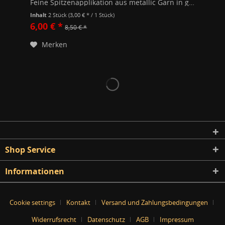
Feine Spitzenapplikation aus metallic Garn in gold in 2 Teilen. Maße einer Hälfte: Länge 30cm Breite 12cm 100% Polyester Handwäsche Zum nähen auf Kleider und Accessoires. Die Applikationen können Sie mit der Hand oder der Nähmaschine...
Inhalt
2 Stück
(3,00 € * / 1 Stück)
6,00 € *
8,50 € *
Merken
Shop Service
Informationen
Cookie settings
Kontakt
Versand und Zahlungsbedingungen
Widerrufsrecht
Datenschutz
AGB
Impressum