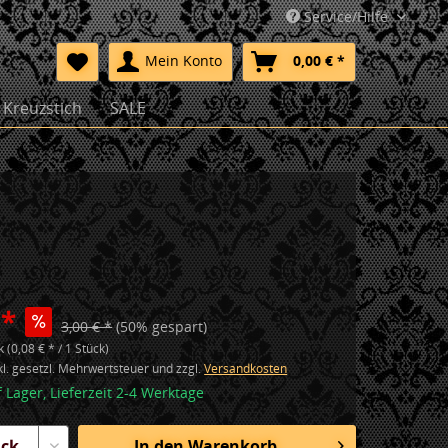
Service/Hilfe
Mein Konto
0,00 € *
Kreuzstich
SALE
 *
3,00 € *
(50% gespart)
 (0,08 € * / 1 Stück)
nkl. gesetzl. Mehrwertsteuer und zzgl.
Versandkosten
f Lager, Lieferzeit 2-4 Werktage
In den
Warenkorb