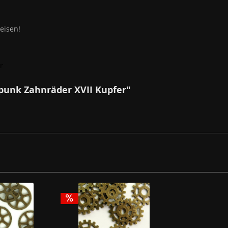
eisen!
r
punk Zahnräder XVII Kupfer"