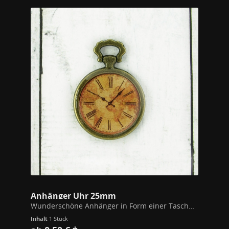
Anhänger Uhr 25mm
Wunderschöne Anhänger in Form einer Taschenuhr. Ein Uhrwerk Motiv mit Weltkarten Hintergrund ist mit Kunstharz eingegossen. Durchmesser 25mm Modeschmuckmetall (Kupfer/Zink Legierung) Alle unsere Schmuckstücke unterschreiten die gem. der...
Inhalt
1 Stück