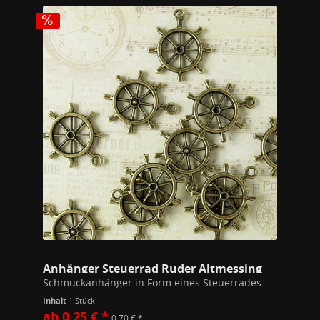
Anhänger Steuerrad Ruder Altmessing
Schmuckanhänger in Form eines Steuerrades. 28mm x 25mm breit Inklusive einem 7mm Biegering zum Auffädeln auf Ketten. Hochwertiges Modeschmuckmaterial (Kupfer/Zink Legierung). Alle unsere Schmuckstücke unterschreiten die gem. der EU...
Inhalt
1 Stück
ab 0,25 € *
0,70 € *