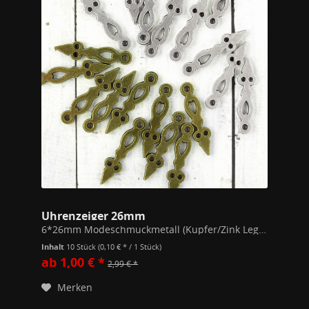
Uhrenzeiger 26mm
6*26mm Modeschmuckmetall (Kupfer/Zink Legierung) Alle unsere Schmuckstücke unterschreiten die gem. der EU Richtlinien festgesetzten Werte zu Stoffen wie Blei, Nickel oder Cadmium in Modeschmuck.
Inhalt
10 Stück
(0,10 € * / 1 Stück)
ab 1,00 € *
2,99 € *
Merken