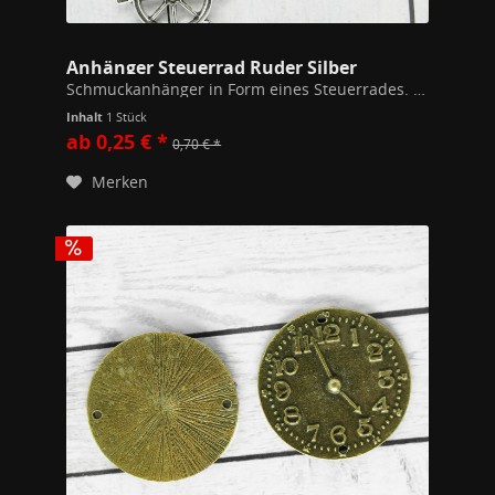
Anhänger Steuerrad Ruder Silber
Schmuckanhänger in Form eines Steuerrades. Dunkle Silberfarbe ("Metall") 28mm x 25mm breit Hochwertiges Modeschmuckmaterial (Kupfer/Zink Legierung). Alle unsere Schmuckstücke unterschreiten die gem. der EU Richtlinien festgesetzten Werte...
Inhalt
1 Stück
ab 0,25 € *
0,70 € *
Merken