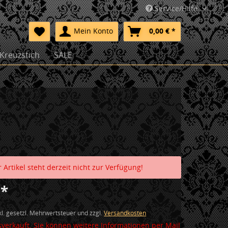
Service/Hilfe
Mein Konto
0,00 € *
Kreuzstich
SALE
 Artikel steht derzeit nicht zur Verfügung!
 *
nkl. gesetzl. Mehrwertsteuer und zzgl.
Versandkosten
verkauft. Sie können weitere Informationen per Mail