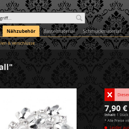
Nähzubehör
Bastelmaterial
Schmuckmaterial
len & Verschlüsse
all"
Dieser
7,90 €
Inhalt:
1 Stück
* Alle Preise i
Leider aus