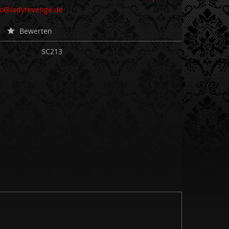
nfo@ladyrevenga.de
Bewerten
SC213