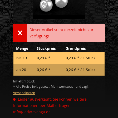
Dieser Artikel steht derzeit nicht zur
Verfügung!
Menge
Stückpreis
Grundpreis
bis
19
0,29 € *
0,29 € * / 1 Stück
ab
20
0,26 € *
0,26 € * / 1 Stück
Inhalt:
1 Stück
* Alle Preise inkl. gesetzl. Mehrwertsteuer und zzgl.
Versandkosten
Leider ausverkauft. Sie können weitere
Informationen per Mail erfragen:
info@ladyrevenga.de