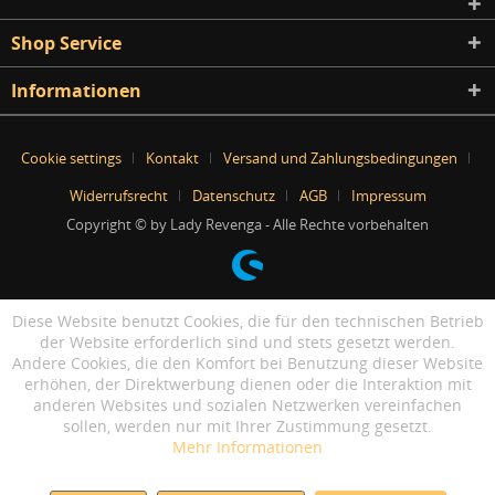
Shop Service
Informationen
Cookie settings
Kontakt
Versand und Zahlungsbedingungen
Widerrufsrecht
Datenschutz
AGB
Impressum
Copyright © by Lady Revenga - Alle Rechte vorbehalten
Diese Website benutzt Cookies, die für den technischen Betrieb
der Website erforderlich sind und stets gesetzt werden.
Andere Cookies, die den Komfort bei Benutzung dieser Website
erhöhen, der Direktwerbung dienen oder die Interaktion mit
anderen Websites und sozialen Netzwerken vereinfachen
sollen, werden nur mit Ihrer Zustimmung gesetzt.
Mehr Informationen