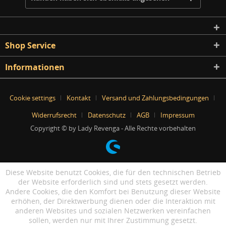
Shop Service
Informationen
Cookie settings
Kontakt
Versand und Zahlungsbedingungen
Widerrufsrecht
Datenschutz
AGB
Impressum
Copyright © by Lady Revenga - Alle Rechte vorbehalten
Diese Website benutzt Cookies, die für den technischen Betrieb
der Website erforderlich sind und stets gesetzt werden.
Andere Cookies, die den Komfort bei Benutzung dieser Website
erhöhen, der Direktwerbung dienen oder die Interaktion mit
anderen Websites und sozialen Netzwerken vereinfachen
sollen, werden nur mit Ihrer Zustimmung gesetzt.