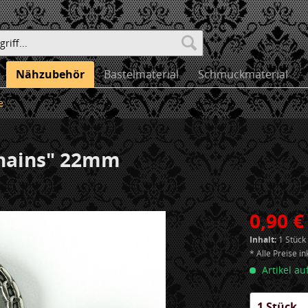
Nähzubehör
Bastelmaterial
Schmuckmaterial
e
hains" 22mm
0,90 €
Inhalt:
1 Stück
* Alle Preise i
Artikel au