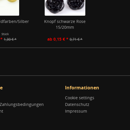
dfarben/Silber
Knopf schwarze Rose
15/20mm
1 Stück
 *
ab 0,15 € *
1,30 € *
0,71 € *
ce
Informationen
Cookie settings
 Zahlungsbedingungen
Datenschutz
ht
Impressum