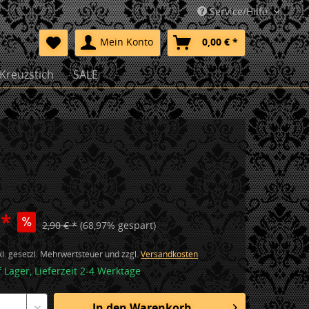
Service/Hilfe
Mein Konto
0,00 € *
Kreuzstich
SALE
 *
2,90 € *
(68,97% gespart)
nkl. gesetzl. Mehrwertsteuer und zzgl.
Versandkosten
f Lager, Lieferzeit 2-4 Werktage
In den
Warenkorb