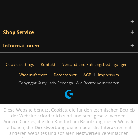
Shop Service
Informationen
Cookie settings
Kontakt
Versand und Zahlungsbedingungen
Widerrufsrecht
Datenschutz
AGB
Impressum
Copyright © by Lady Revenga - Alle Rechte vorbehalten
Diese Website benutzt Cookies, die für den technischen Betrieb
der Website erforderlich sind und stets gesetzt werden.
Andere Cookies, die den Komfort bei Benutzung dieser Website
erhöhen, der Direktwerbung dienen oder die Interaktion mit
anderen Websites und sozialen Netzwerken vereinfachen