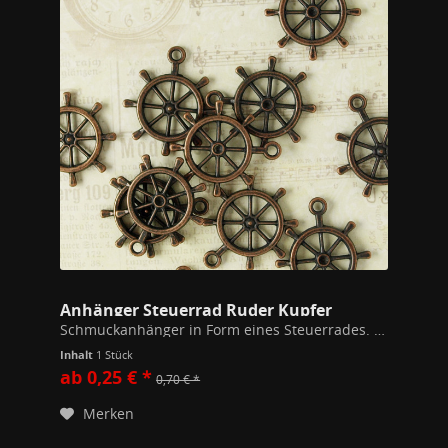
Anhänger Steuerrad Ruder Kupfer
Schmuckanhänger in Form eines Steuerrades. 28mm x 25mm breit Inklusive einem 7mm Biegering zum Auffädeln auf Ketten. Hochwertiges Modeschmuckmaterial (Kupfer/Zink Legierung). Alle unsere Schmuckstücke unterschreiten die gem. der EU...
Inhalt
1 Stück
ab 0,25 € *
0,70 € *
Merken