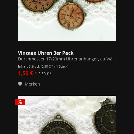
Vintage Uhren 3er Pack
Durchmesser 17/20mm Uhrenanhänger, aufwändig verarbeitet mit hübschem Muster (Blüten und Weltkarten). Keine funktionierende Uhr! Wie all unsere Schmuckmaterialien Nickel- und Bleifrei. Ihr erhaltet zu jedem Anhänger einen passenden...
Inhalt
3 Stück
(0,50 € * / 1 Stück)
1,50 € *
3,50 € *
Merken