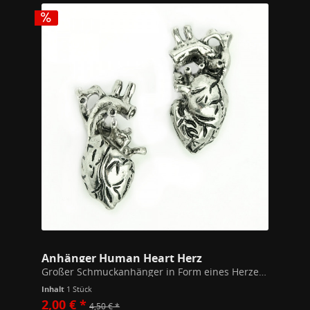
Anhänger Human Heart Herz
Großer Schmuckanhänger in Form eines Herzens, dreidimensional ausgearbeitet. 27mm x 12mm Inklusive einem 7mm Biegering zum Auffädeln auf Ketten. Hochwertiges Modeschmuckmaterial (Kupfer/Zink Legierung). Alle unsere Schmuckstücke...
Inhalt
1 Stück
2,00 € *
4,50 € *