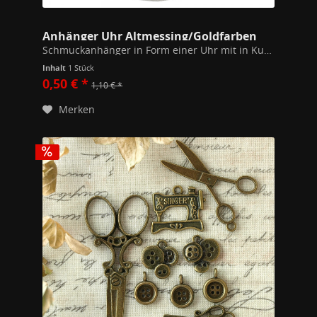
Anhänger Uhr Altmessing/Goldfarben
Schmuckanhänger in Form einer Uhr mit in Kunstharz eingegossenen Zeigern und einem Zahnrad in goldener Farbe. Durchmesser 20mm Inklusive einem 7mm Biegering zum Auffädeln auf Ketten. Hochwertiges Modeschmuckmaterial (Kupfer/Zink Legierung).
Inhalt
1 Stück
0,50 € *
1,10 € *
Merken