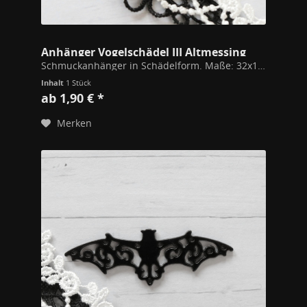
Anhänger Vogelschädel III Altmessing
Schmuckanhänger in Schädelform. Maße: 32x15mm Durch den Schädel führt ein 4mm Tunnel, durch den man Ketten fädeln kann. Hochwertiges Modeschmuckmaterial (Kupfer/Zink Legierung). Alle unsere Schmuckstücke unterschreiten die gem. der EU...
Inhalt
1 Stück
ab 1,90 € *
Merken