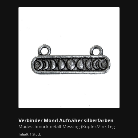
Verbinder Mond Aufnäher silberfarben 25mm
Modeschmuckmetall Messing (Kupfer/Zink Legierung) Alle unsere Schmuckstücke unterschreiten die gem. der EU Richtlinien festgesetzten Werte zu Stoffen wie Blei, Nickel oder Cadmium in Modeschmuck. 25x10mm
Inhalt
1 Stück