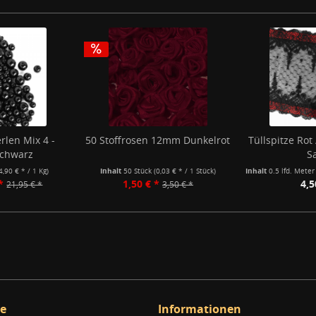
len Mix 4 -
50 Stoffrosen 12mm Dunkelrot
Tüllspitze Ro
chwarz
S
4,90 € * / 1 Kg)
Inhalt
50 Stück
(0,03 € * / 1 Stück)
Inhalt
0.5 lfd. Mete
*
1,50 € *
4,5
21,95 € *
3,50 € *
ce
Informationen