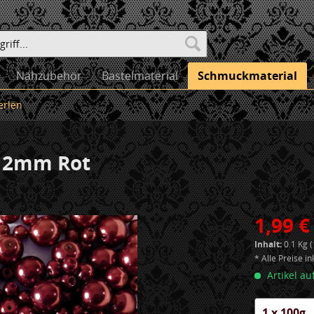
Nähzubehör
Bastelmaterial
Schmuckmaterial
erlen
 12mm Rot
1,99 €
Inhalt:
0.1 Kg (
* Alle Preise i
Artikel au