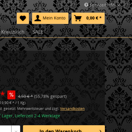
Service/Hilfe
Mein Konto
0,00 € *
Kreuzstich
SALE
 *
4,50 € *
(55,78% gespart)
19,90 € * / 1 Kg)
nkl. gesetzl. Mehrwertsteuer und zzgl.
Versandkosten
f Lager, Lieferzeit 2-4 Werktage
In den
Warenkorb