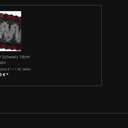
t / Schwarz 18cm
atin
r
(9,00 € * / 1 lfd. Meter)
0 € *