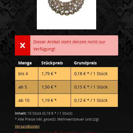
Dieser Artikel steht derzeit nicht zur
Verfügung!
Menge
Stückpreis
Grundpreis
bis
4
1,79 € *
0,18 € * / 1 Stück
ab
5
1,50 € *
0,15 € * / 1 Stück
ab
10
1,19 € *
0,12 € * / 1 Stück
Inhalt:
10 Stück (0,18 € * / 1 Stück)
* Alle Preise inkl. gesetzl. Mehrwertsteuer und zzgl.
Versandkosten