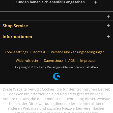
Kunden haben sich ebenfalls angesehen
Shop Service
Informationen
Cookie settings
Kontakt
Versand und Zahlungsbedingungen
Widerrufsrecht
Datenschutz
AGB
Impressum
Copyright © by Lady Revenga - Alle Rechte vorbehalten
Diese Website benutzt Cookies, die für den technischen Betrieb
der Website erforderlich sind und stets gesetzt werden.
Andere Cookies, die den Komfort bei Benutzung dieser Website
erhöhen, der Direktwerbung dienen oder die Interaktion mit
anderen Websites und sozialen Netzwerken vereinfachen