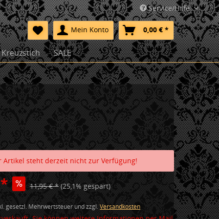
Service/Hilfe
Mein Konto
0,00 € *
Kreuzstich
SALE
 Artikel steht derzeit nicht zur Verfügung!
 *
11,95 € *
(25,1% gespart)
nkl. gesetzl. Mehrwertsteuer und zzgl.
Versandkosten
verkauft. Sie können weitere Informationen per Mail