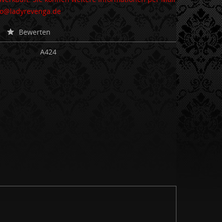
nfo@ladyrevenga.de
Bewerten
A424