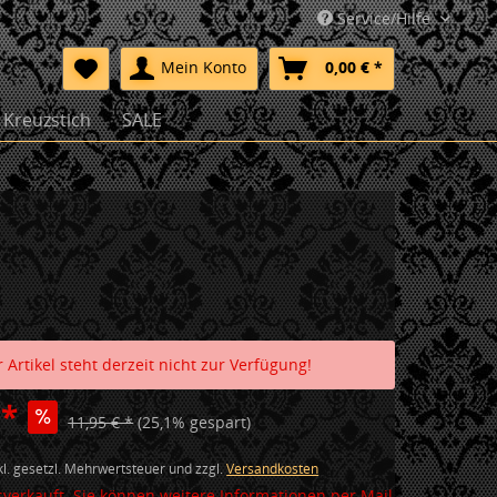
Service/Hilfe
Mein Konto
0,00 € *
Kreuzstich
SALE
 Artikel steht derzeit nicht zur Verfügung!
 *
11,95 € *
(25,1% gespart)
nkl. gesetzl. Mehrwertsteuer und zzgl.
Versandkosten
verkauft. Sie können weitere Informationen per Mail