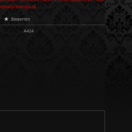
nfo@ladyrevenga.de
Bewerten
A424