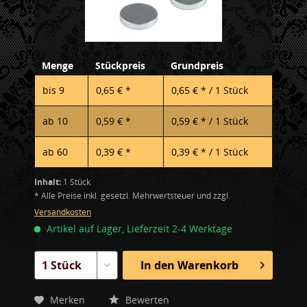
Menge
Stückpreis
Grundpreis
bis
9
0,65 € *
0,65 € * / 1 Stück
ab
10
0,59 € *
0,59 € * / 1 Stück
ab
60
0,39 € *
0,39 € * / 1 Stück
Inhalt:
1 Stück
* Alle Preise inkl. gesetzl. Mehrwertsteuer und zzgl.
Versandkosten
Artikel auf Lager, Lieferzeit 2-4 Werktage
In den
Warenkorb
Merken
Bewerten