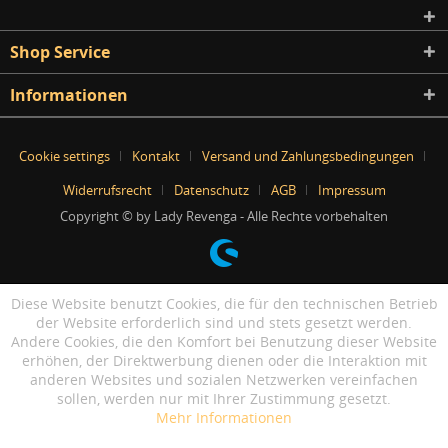
Shop Service
Informationen
Cookie settings
Kontakt
Versand und Zahlungsbedingungen
Widerrufsrecht
Datenschutz
AGB
Impressum
Copyright © by Lady Revenga - Alle Rechte vorbehalten
Diese Website benutzt Cookies, die für den technischen Betrieb
der Website erforderlich sind und stets gesetzt werden.
Andere Cookies, die den Komfort bei Benutzung dieser Website
erhöhen, der Direktwerbung dienen oder die Interaktion mit
anderen Websites und sozialen Netzwerken vereinfachen
sollen, werden nur mit Ihrer Zustimmung gesetzt.
Mehr Informationen