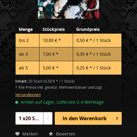
Menge
Stückpreis
Grundpreis
bis
2
10,00 € *
0,50 € * / 1 Stück
ab
3
7,00 € *
0,35 € * / 1 Stück
ab
5
5,00 € *
0,25 € * / 1 Stück
Inhalt:
20 Stück (0,50 € * / 1 Stück)
* Alle Preise inkl. gesetzl. Mehrwertsteuer und zzgl.
Versandkosten
Artikel auf Lager, Lieferzeit 2-4 Werktage
In den
Warenkorb
Merken
Bewerten