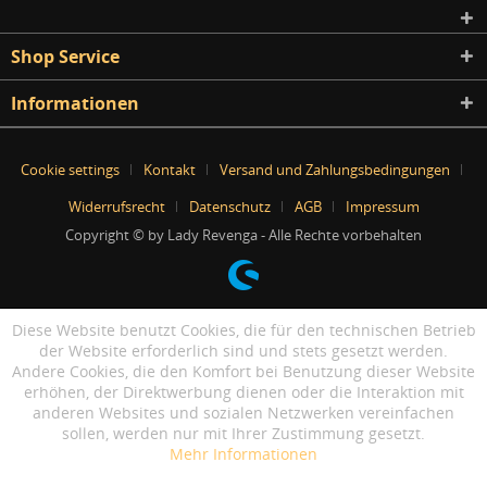
Shop Service
Informationen
Cookie settings
Kontakt
Versand und Zahlungsbedingungen
Widerrufsrecht
Datenschutz
AGB
Impressum
Copyright © by Lady Revenga - Alle Rechte vorbehalten
Diese Website benutzt Cookies, die für den technischen Betrieb
der Website erforderlich sind und stets gesetzt werden.
Andere Cookies, die den Komfort bei Benutzung dieser Website
erhöhen, der Direktwerbung dienen oder die Interaktion mit
anderen Websites und sozialen Netzwerken vereinfachen
sollen, werden nur mit Ihrer Zustimmung gesetzt.
Mehr Informationen