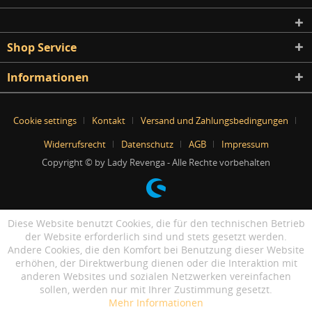
Shop Service
Informationen
Cookie settings
Kontakt
Versand und Zahlungsbedingungen
Widerrufsrecht
Datenschutz
AGB
Impressum
Copyright © by Lady Revenga - Alle Rechte vorbehalten
Diese Website benutzt Cookies, die für den technischen Betrieb
der Website erforderlich sind und stets gesetzt werden.
Andere Cookies, die den Komfort bei Benutzung dieser Website
erhöhen, der Direktwerbung dienen oder die Interaktion mit
anderen Websites und sozialen Netzwerken vereinfachen
sollen, werden nur mit Ihrer Zustimmung gesetzt.
Mehr Informationen