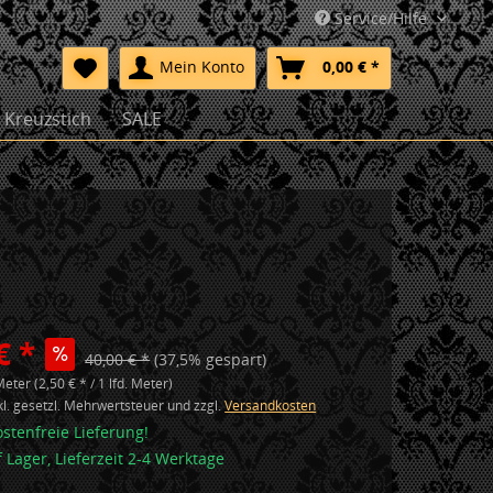
Service/Hilfe
Mein Konto
0,00 € *
Kreuzstich
SALE
€ *
40,00 € *
(37,5% gespart)
Meter (2,50 € * / 1 lfd. Meter)
nkl. gesetzl. Mehrwertsteuer und zzgl.
Versandkosten
stenfreie Lieferung!
f Lager, Lieferzeit 2-4 Werktage