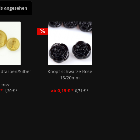
ls angesehen
dfarben/Silber
Knopf schwarze Rose
15/20mm
1 Stück
 *
ab 0,15 € *
1,30 € *
0,71 € *