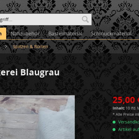
n
Nähzubehör
Bastelmaterial
Schmuckmaterial
Spitzen & Borten
kerei Blaugrau
25,00 
Inhalt:
10 lfd. 
* Alle Preise i
Versandko
Artikel au