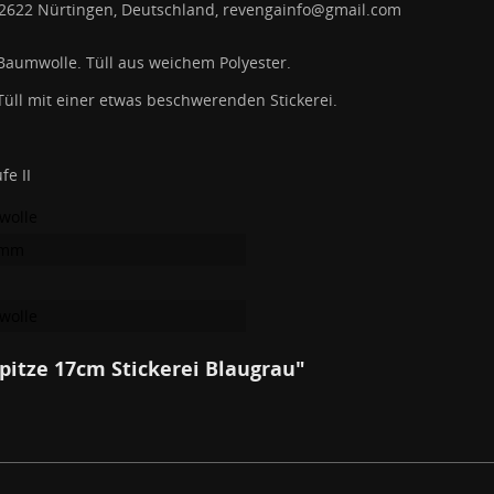
, 72622 Nürtingen, Deutschland, revengainfo@gmail.com
 Baumwolle. Tüll aus weichem Polyester.
 Tüll mit einer etwas beschwerenden Stickerei.
e II
wolle
0mm
wolle
pitze 17cm Stickerei Blaugrau"