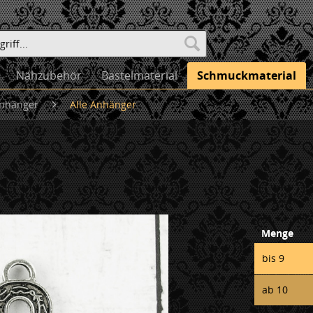
Nähzubehör
Bastelmaterial
Schmuckmaterial
nhänger
Alle Anhänger
Menge
bis
9
ab
10