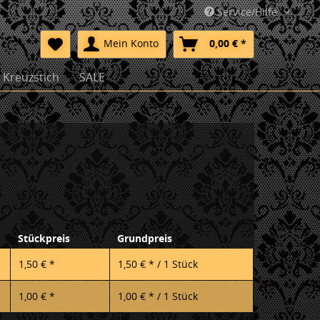
Service/Hilfe
Mein Konto
0,00 € *
Kreuzstich
SALE
Stückpreis
Grundpreis
1,50 € *
1,50 € * / 1 Stück
1,00 € *
1,00 € * / 1 Stück