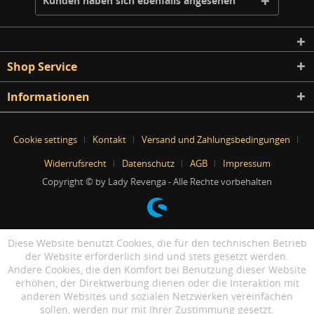
Kunden haben sich ebenfalls angesehen
Shop Service
Informationen
Cookie settings
Kontakt
Versand und Zahlungsbedingungen
Widerrufsrecht
Datenschutz
AGB
Impressum
Copyright © by Lady Revenga - Alle Rechte vorbehalten
Diese Website benutzt Cookies, die für den technischen Betrieb
der Website erforderlich sind und stets gesetzt werden.
Andere Cookies, die den Komfort bei Benutzung dieser Website
erhöhen, der Direktwerbung dienen oder die Interaktion mit
anderen Websites und sozialen Netzwerken vereinfachen
sollen, werden nur mit Ihrer Zustimmung gesetzt.