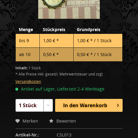
Menge
Stückpreis
Grundpreis
bis
9
1,00 € *
1,00 € * / 1 Stück
ab
10
0,50 € *
0,50 € * / 1 Stück
Inhalt:
1 Stück
* Alle Preise inkl. gesetzl. Mehrwertsteuer und zzgl.
Versandkosten
Artikel auf Lager, Lieferzeit 2-4 Werktage
In den
Warenkorb
Merken
Bewerten
Artikel-Nr.:
CSL013