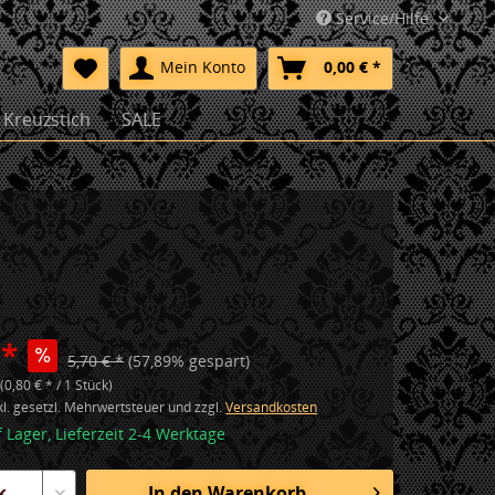
Service/Hilfe
Mein Konto
0,00 € *
Kreuzstich
SALE
 *
5,70 € *
(57,89% gespart)
(0,80 € * / 1 Stück)
nkl. gesetzl. Mehrwertsteuer und zzgl.
Versandkosten
f Lager, Lieferzeit 2-4 Werktage
In den
Warenkorb