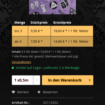
Menge
Stückpreis
Grundpreis
bis
3
9,30 € *
18,60 € * / 1 lfd. Meter
ab
4
7,00 € *
14,00 € * / 1 lfd. Meter
Inhalt:
0.5 lfd. Meter (18,60 € * / 1 lfd. Meter)
* Alle Preise inkl. gesetzl. Mehrwertsteuer und zzgl.
Versandkosten
Artikel auf Lager, Lieferzeit 2-4 Werktage
In den
Warenkorb
Merken
Bewerten
Artikel-Nr.:
X2112652