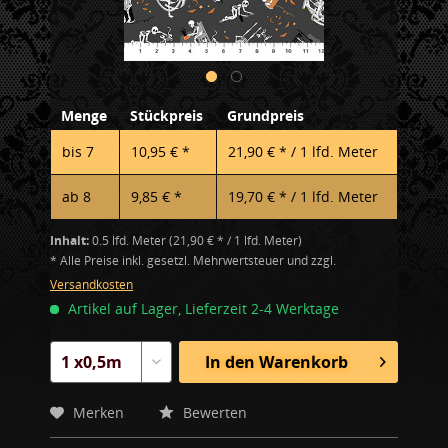
Menge
Stückpreis
Grundpreis
bis
7
10,95 € *
21,90 € * / 1 lfd. Meter
ab
8
9,85 € *
19,70 € * / 1 lfd. Meter
Inhalt:
0.5 lfd. Meter (21,90 € * / 1 lfd. Meter)
* Alle Preise inkl. gesetzl. Mehrwertsteuer und zzgl.
Versandkosten
Artikel auf Lager, Lieferzeit 2-4 Werktage
In den
Warenkorb
Merken
Bewerten