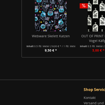
Webware Skelett Katzen
OUT OF PRINT 
Vogel Käfi
Inhalt
0.5 lfd. Meter
(19,00 € * / 1 lfd. Meter)
Inhalt
0.5 lfd. Meter
(
9,50 € *
5,00 € *
Shop Servi
Kontakt
Versand und