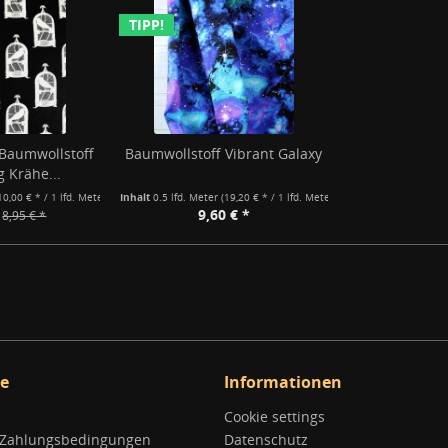
TIPP!
Baumwollstoff
Baumwollstoff Vibrant Galaxy
g Krähe...
10,00 € * / 1 lfd. Meter)
Inhalt
0.5 lfd. Meter
(19,20 € * / 1 lfd. Meter)
9,60 € *
8,95 € *
ce
Informationen
Cookie settings
 Zahlungsbedingungen
Datenschutz