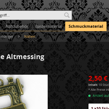
Nähzubehör
Bastelmaterial
Schmuckmaterial
nhänger
Nähen
e Altmessing
2,50 €
Inhalt:
10 Stück
* Alle Preise i
Artikel au