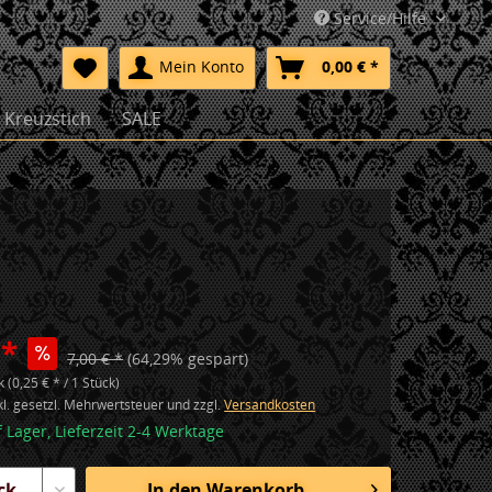
Service/Hilfe
Mein Konto
0,00 € *
Kreuzstich
SALE
 *
7,00 € *
(64,29% gespart)
 (0,25 € * / 1 Stück)
nkl. gesetzl. Mehrwertsteuer und zzgl.
Versandkosten
f Lager, Lieferzeit 2-4 Werktage
In den
Warenkorb