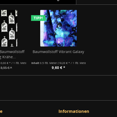
TIPP!
Baumwollstoff
Baumwollstoff Vibrant Galaxy
g Krähe...
10,00 € * / 1 lfd. Meter)
Inhalt
0.5 lfd. Meter
(19,20 € * / 1 lfd. Meter)
9,60 € *
8,95 € *
ce
Informationen