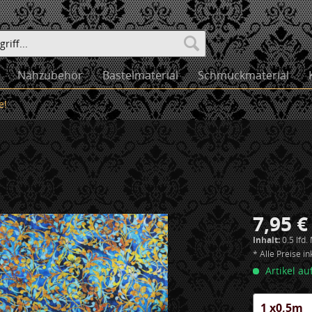
Nähzubehör
Bastelmaterial
Schmuckmaterial
e!
7,95 €
Inhalt:
0.5 lfd.
* Alle Preise i
Artikel au