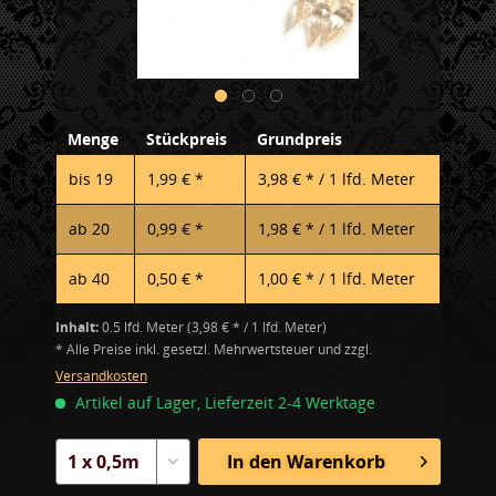
Menge
Stückpreis
Grundpreis
bis
19
1,99 € *
3,98 € * / 1 lfd. Meter
ab
20
0,99 € *
1,98 € * / 1 lfd. Meter
ab
40
0,50 € *
1,00 € * / 1 lfd. Meter
Inhalt:
0.5 lfd. Meter (3,98 € * / 1 lfd. Meter)
* Alle Preise inkl. gesetzl. Mehrwertsteuer und zzgl.
Versandkosten
Artikel auf Lager, Lieferzeit 2-4 Werktage
In den
Warenkorb