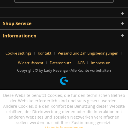
Shop Service
Informationen
Cookie settings
Kontakt
Versand und Zahlungsbedingungen
Widerrufsrecht
Datenschutz
AGB
Impressum
Copyright © by Lady Revenga - Alle Rechte vorbehalten
Diese Website benutzt Cookies, die für den technischen Betrieb
der Website erforderlich sind und stets gesetzt werden.
Andere Cookies, die den Komfort bei Benutzung dieser Website
erhöhen, der Direktwerbung dienen oder die Interaktion mit
anderen Websites und sozialen Netzwerken vereinfachen
sollen, werden nur mit Ihrer Zustimmung gesetzt.
Mehr Informationen