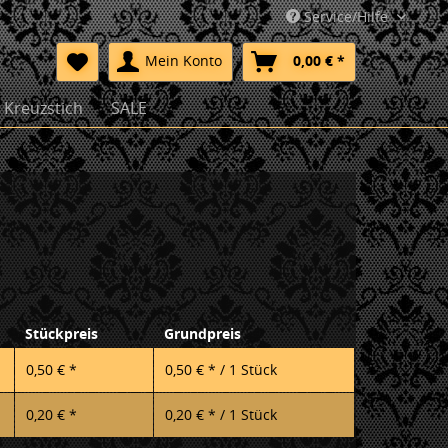
Service/Hilfe
Mein Konto
0,00 € *
Kreuzstich
SALE
Stückpreis
Grundpreis
0,50 € *
0,50 € * / 1 Stück
0,20 € *
0,20 € * / 1 Stück