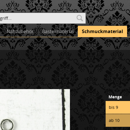
Nähzubehör
Bastelmaterial
Schmuckmaterial
Menge
bis
9
ab
10