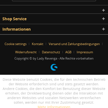
Shop Service
Informationen
Cookie settings
Kontakt
Versand und Zahlungsbedingungen
Widerrufsrecht
Datenschutz
AGB
Impressum
Copyright © by Lady Revenga - Alle Rechte vorbehalten
Diese Website benutzt Cookies, die für den technischen Betrieb
der Website erforderlich sind und stets gesetzt werden.
Andere Cookies, die den Komfort bei Benutzung dieser Website
erhöhen, der Direktwerbung dienen oder die Interaktion mit
anderen Websites und sozialen Netzwerken vereinfachen
sollen, werden nur mit Ihrer Zustimmung gesetzt.
Mehr Informationen