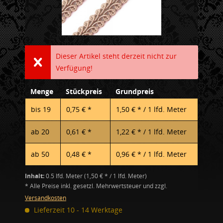
Dieser Artikel steht derzeit nicht zur
Verfügung!
Menge
Stückpreis
Grundpreis
bis
19
0,75 € *
1,50 € * / 1 lfd. Meter
ab
20
0,61 € *
1,22 € * / 1 lfd. Meter
ab
50
0,48 € *
0,96 € * / 1 lfd. Meter
Inhalt:
0.5 lfd. Meter (1,50 € * / 1 lfd. Meter)
* Alle Preise inkl. gesetzl. Mehrwertsteuer und zzgl.
Versandkosten
Lieferzeit 10 - 14 Werktage