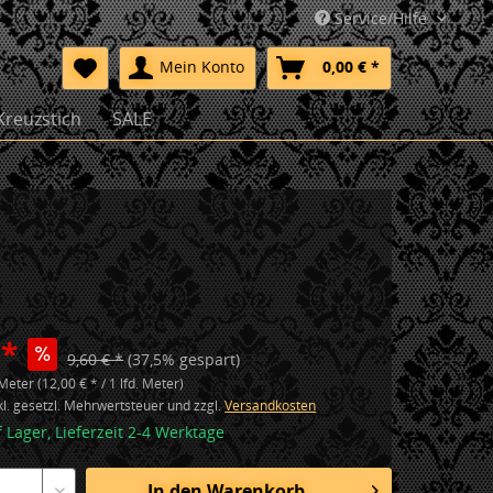
Service/Hilfe
Mein Konto
0,00 € *
Kreuzstich
SALE
 *
9,60 € *
(37,5% gespart)
 Meter (12,00 € * / 1 lfd. Meter)
nkl. gesetzl. Mehrwertsteuer und zzgl.
Versandkosten
f Lager, Lieferzeit 2-4 Werktage
In den
Warenkorb