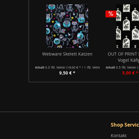
Webware Skelett Katzen
OUT OF PRINT 
Vogel Käfi
Inhalt
0.5 lfd. Meter
(19,00 € * / 1 lfd. Meter)
Inhalt
0.5 lfd. Meter
(
9,50 € *
5,00 € *
Shop Servi
Kontakt