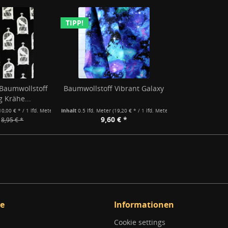
TIPP!
Baumwollstoff
Baumwollstoff Vibrant Galaxy
g Krähe...
10,00 € * / 1 lfd. Meter)
Inhalt
0.5 lfd. Meter
(19,20 € * / 1 lfd. Meter)
9,60 € *
8,95 € *
ce
Informationen
Cookie settings