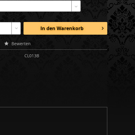
In den
Warenkorb
Bewerten
CL013B