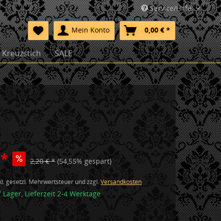
Service/Hilfe
Mein Konto
0,00 € *
Kreuzstich
SALE
 *
2,20 € *
(54,55% gespart)
nkl. gesetzl. Mehrwertsteuer und zzgl.
Versandkosten
f Lager, Lieferzeit 2-4 Werktage