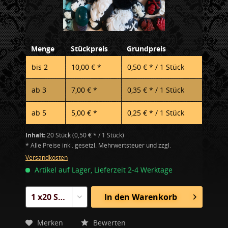
Menge
Stückpreis
Grundpreis
bis
2
10,00 € *
0,50 € * / 1 Stück
ab
3
7,00 € *
0,35 € * / 1 Stück
ab
5
5,00 € *
0,25 € * / 1 Stück
Inhalt:
20 Stück (0,50 € * / 1 Stück)
* Alle Preise inkl. gesetzl. Mehrwertsteuer und zzgl.
Versandkosten
Artikel auf Lager, Lieferzeit 2-4 Werktage
In den
Warenkorb
Merken
Bewerten