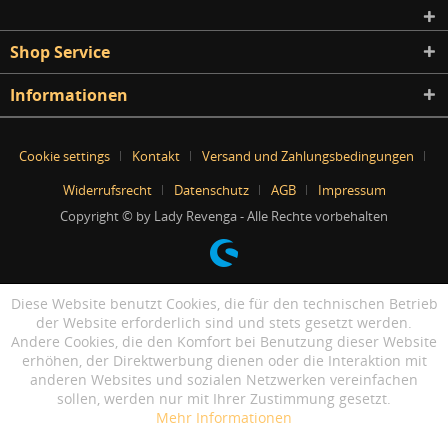
Shop Service
Informationen
Cookie settings
Kontakt
Versand und Zahlungsbedingungen
Widerrufsrecht
Datenschutz
AGB
Impressum
Copyright © by Lady Revenga - Alle Rechte vorbehalten
Diese Website benutzt Cookies, die für den technischen Betrieb
der Website erforderlich sind und stets gesetzt werden.
Andere Cookies, die den Komfort bei Benutzung dieser Website
erhöhen, der Direktwerbung dienen oder die Interaktion mit
anderen Websites und sozialen Netzwerken vereinfachen
sollen, werden nur mit Ihrer Zustimmung gesetzt.
Mehr Informationen